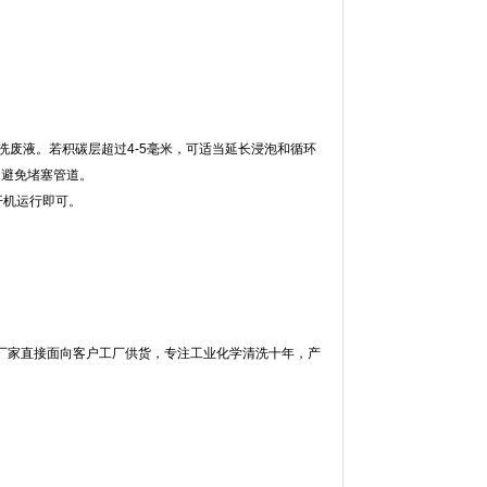
洗废液。若积碳层超过
4-5
毫米，可适当延长浸泡和循环
，避免堵塞管道。
开机运行即可。
厂家直接面向客户工厂供货，专注工业化学清洗十年，产