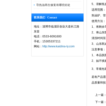
5、溶解焦
导热油再生修复有哪些好处
适用范围：
热油炉、管
联系我们 Contact
使用方法：
地址：淄博市临淄区创业大道长江路
1
、将剩余
东首
2
、将山东
电话：0533-6091600
清洗时间至
手机：15305337211
3
、山东凯
网站：
http://www.kaidina-ly.com
注意事项：
1
、本品脱
2
、如不慎
3、常规包
若有产品需
品质量和技
上一篇
下一篇