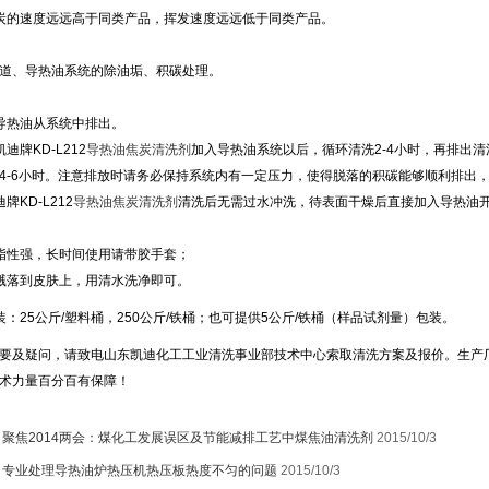
炭的速度远远高于同类产品，挥发速度远远低于同类产品。
道、导热油系统的除油垢、积碳处理。
导热油从系统中排出。
凯迪牌
KD-L212
导热油
焦炭
清洗剂
加入导热油系统以后，循环清洗
2-4
小时，再排出清
4-6
小时。注意排放时请务必保持系统内有一定压力，使得脱落的积碳能够顺利排出
迪牌
KD-L212
导热油
焦炭
清洗剂
清洗后无需过水冲洗，待表面干燥后直接加入导热油
脂性强，长时间使用请带胶手套；
溅落到皮肤上，用清水洗净即可。
装：
25
公斤
/
塑料桶，
250
公斤
/
铁桶；也可提供
5
公斤
/
铁桶（样品试剂量）包装。
要及疑问，请致电山东凯迪化工工业清洗事业部技术中心索取清洗方案及报价。生产
术力量百分百有保障！
：
聚焦2014两会：煤化工发展误区及节能减排工艺中煤焦油清洗剂
2015/10/3
：
专业处理导热油炉热压机热压板热度不匀的问题
2015/10/3