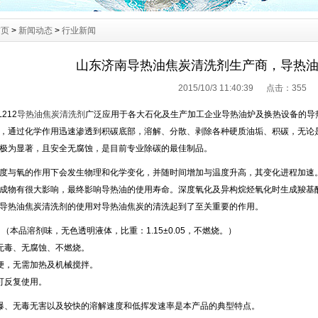
首页
>
新闻动态
>
行业新闻
山东济南导热油焦炭清洗剂生产商，导热
2015/10/3 11:40:39 点击：
355
L212
导热油
焦炭
清洗剂
广泛应用于各大石化及生产加工企业导热油炉及换热设备的导
，通过化学作用迅速渗透到积碳底部，溶解、分散、剥除各种硬质油垢、积碳，无论
极为显著，且安全无腐蚀，是目前专业除碳的最佳制品。
度与氧的作用下会发生物理和化学变化，并随时间增加与温度升高，其变化进程加速
成物有很大影响，最终影响导热油的使用寿命。深度氧化及异构烷烃氧化时生成羧基
导热油焦炭清洗剂的使用对导热油焦炭的清洗起到了至关重要的作用。
（本品溶剂味，无色透明液体，比重：
1.15±0.05
，不燃烧。）
无毒、无腐蚀、不燃烧。
便，无需加热及机械搅拌。
可反复使用。
爆、无毒无害以及较快的溶解速度和低挥发速率是本产品的典型特点。