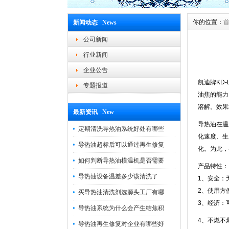
你的位置：
新闻动态 News
公司新闻
行业新闻
企业公告
凯迪牌
KD-
专题报道
油焦的能力
溶解。效果
最新资讯 New
导热油在温
定期清洗导热油系统好处有哪些
化速度、生
导热油超标后可以通过再生修复
化。为此，
如何判断导热油模温机是否需要
产品特性：
导热油设备温差多少该清洗了
1
、安全：
2
、使用方
买导热油清洗剂选源头工厂有哪
3
、经济：
导热油系统为什么会产生结焦积
4、不燃不
导热油再生修复对企业有哪些好